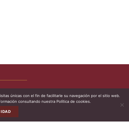
tas únicas con el fin de facilitarle su navegación por el sitio web.
ormación consultando nuestra Política de cookies.
Volve
arrib
CIDAD