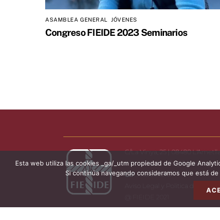
ASAMBLEA GENERAL
,
JÓVENES
Congreso FIEIDE 2023 Seminarios
C/La Vinya, 25 | 08480 L'Ametlla
Esta web utiliza las cookies _ga/_utm propiedad de Google Analytics, 
938.430.130 |
info@fieide.org
Si continúa navegando consideramos que está de a
CIF
: R5800021G
Aviso Legal y Politica de Privac
AC
@ FIEIDE 2021