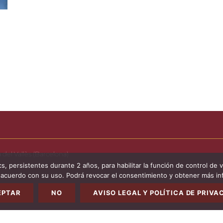
 del Vallès (Barcelona)
persistentes durante 2 años, para habilitar la función de control de visi
cuerdo con su uso. Podrá revocar el consentimiento y obtener más inf
idad
EPTAR
NO
AVISO LEGAL Y POLÍTICA DE PRIVA