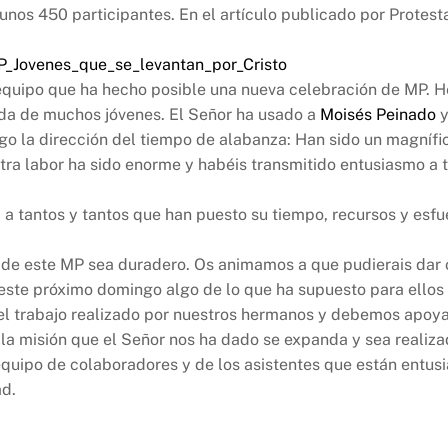
e unos 450 participantes. En el artículo publicado por Protes
_Jovenes_que_
se_levantan_por_Cristo
quipo que ha hecho posible una nueva celebración de MP. He
vida de muchos jóvenes. El Señor ha usado a
Moisés Peinado
y
rgo la dirección del tiempo de alabanza: Han sido un magnífi
tra labor ha sido enorme y habéis transmitido entusiasmo a t
 a tantos y tantos que han puesto su tiempo, recursos y esfue
l de este MP sea duradero. Os animamos a que pudierais dar 
este próximo domingo algo de lo que ha supuesto para ellos 
 trabajo realizado por nuestros hermanos y debemos apoyar
la misión que el Señor nos ha dado se expanda y sea realiza
el equipo de colaboradores y de los asistentes que están e
ad.