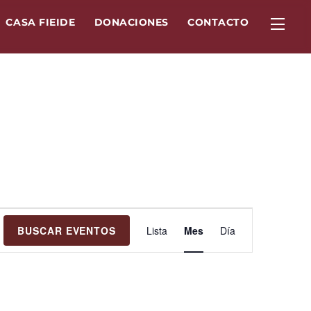
Widg
CASA FIEIDE
DONACIONES
CONTACTO
Navegación
BUSCAR EVENTOS
Lista
Mes
Día
de
vistas
de