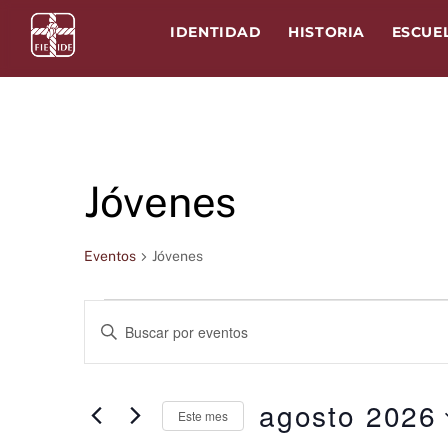
Skip
IDENTIDAD
HISTORIA
ESCUE
to
content
Jóvenes
Eventos
Jóvenes
Eventos
Navegación
I
N
T
de
R
agosto 2026
Este mes
O
S