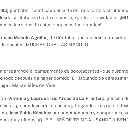
lla)
por haber sacrificado el culto del que tanto disfrutamo
– desde su alabanza hasta un mensaje y otras actividades
ida en las vidas de estos pequeños tan grandes!
ermano Manolo Aguilar
, de Córdoba, que accedió a presidr e
tan dispuestos! MUCHAS GRACIAS MANOLO.
n preparando el campamento de adolescentes – que durante 
bre todo después de haber comido!!). Hablando de campamen
ugar, Manantiales de Vida.
 de «
Antonio y Lourdes» de Arcos de La Frontera
, ¡música 
siga bendiciendo a muchos y llegando a los que todavía no
mano,
José Pablo Sánchez
por acompañarnos y compartir su vi
icaciones muy nítidas. ¡QUE EL SEÑOR TE SIGA USANDO Y 