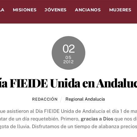
LA
MISIONES
JÓVENES
ANCIANOS
MUJERES
02
05
2012
ía FIEIDE Unida en Andaluc
Regional Andalucía
REDACCIÓN
ue asistieron al Día FIEIDE Unida de Andalucía el día 1 de
utar de un día requetebién. Primero,
gracias a Dios
que nos d
ota de lluvia. Disfrutamos de un tiempo de alabanza precioso
!