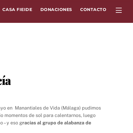
Widg
CASA FIEIDE
DONACIONES
CONTACTO
ía
 mayo en Manantiales de Vida (Málaga) pudimos
io momentos de sol para calentarnos, luego
 – y eso g
racias al grupo de alabanza de