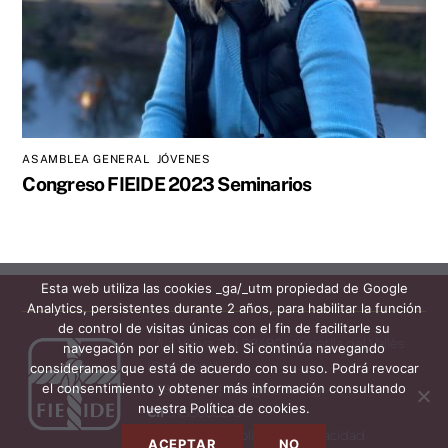
ASAMBLEA GENERAL
,
JÓVENES
Congreso FIEIDE 2023 Seminarios
Esta web utiliza las cookies _ga/_utm propiedad de Google
Analytics, persistentes durante 2 años, para habilitar la función
de control de visitas únicas con el fin de facilitarle su
C/La Vinya, 25 | 08480 L'Ametlla del Vallès
navegación por el sitio web. Si continúa navegando
(Barcelona)
consideramos que está de acuerdo con su uso. Podrá revocar
el consentimiento y obtener más información consultando
938.430.130 |
info@fieide.org
nuestra Política de cookies.
CIF
: R5800021G
Aviso Legal y Politica de Privacidad
ACEPTAR
NO