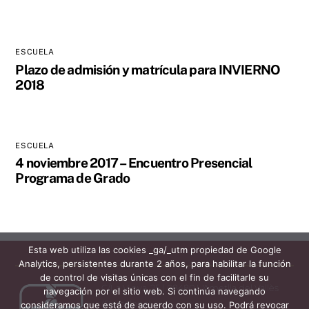
ESCUELA
Plazo de admisión y matrícula para INVIERNO
2018
ESCUELA
4 noviembre 2017 – Encuentro Presencial
Programa de Grado
Esta web utiliza las cookies _ga/_utm propiedad de Google
Analytics, persistentes durante 2 años, para habilitar la función
de control de visitas únicas con el fin de facilitarle su
C/La Vinya, 25 | 08480 L'Ametlla del Vallès
navegación por el sitio web. Si continúa navegando
(Barcelona)
consideramos que está de acuerdo con su uso. Podrá revocar