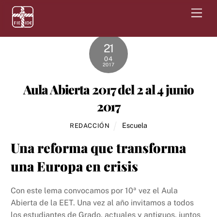
Skip
Men
to
content
21
04
2017
Aula Abierta 2017 del 2 al 4 junio
2017
Escuela
REDACCIÓN
Una reforma que transforma
una Europa en crisis
Con este lema convocamos por 10ª vez el Aula
Abierta de la EET. Una vez al año invitamos a todos
los estudiantes de Grado, actuales y antiguos, juntos