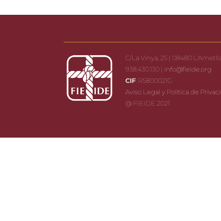
C/La Vinya, 25 | 08480 L'Ametlla
938.430.130 |
info@fieide.org
CIF
: R5800021G
Aviso Legal y Politica de Privac
@ FIEIDE 2021