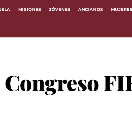
UELA
MISIONES
JÓVENES
ANCIANOS
MUJERE
 Congreso FI