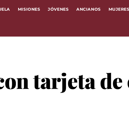
UELA
MISIONES
JÓVENES
ANCIANOS
MUJERE
on tarjeta de