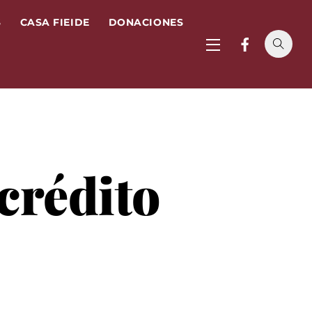
S
CASA FIEIDE
DONACIONES
Widgets
 crédito