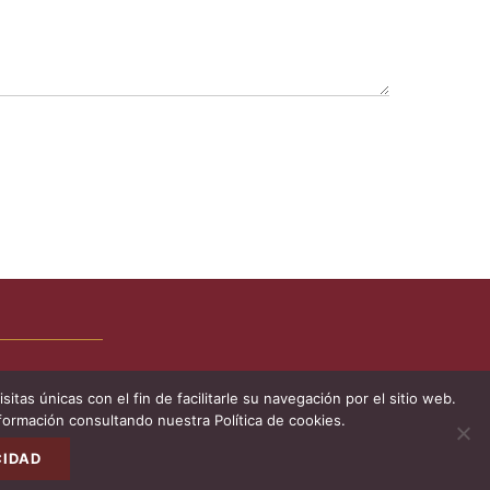
tas únicas con el fin de facilitarle su navegación por el sitio web.
ormación consultando nuestra Política de cookies.
Volve
arrib
CIDAD