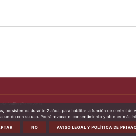
 del Vallès (Barcelona)
persistentes durante 2 años, para habilitar la función de control de visi
cuerdo con su uso. Podrá revocar el consentimiento y obtener más inf
idad
EPTAR
NO
AVISO LEGAL Y POLÍTICA DE PRIVA