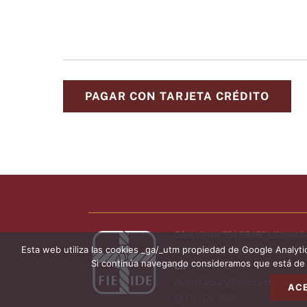
C/La Vinya, 25 | 08480 L'Ametlla
Esta web utiliza las cookies _ga/_utm propiedad de Google Analytics, 
938.430.130 |
info@fieide.org
Si continúa navegando consideramos que está de a
CIF
: R5800021G
Aviso Legal y Politica de Privac
AC
@ FIEIDE 2021