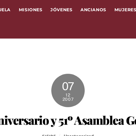
UELA
MISIONES
JÓVENES
ANCIANOS
MUJERE
07
12
2007
niversario y 51º Asamblea G